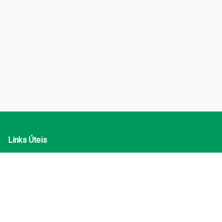
Links Úteis
Atendimento
Minha Conta
Contato
Formas de Pagamento